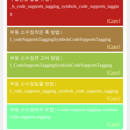
_b_code_supports_tagging_symbols_code_supports_taggin
g
[Copy]
부동 소수점작은 혹 방법 |
f_codeSupportsTaggingSymbolsCodeSupportsTagging
[Copy]
부동 소수점큰 고비 방법 |
f_CodeSupportsTaggingSymbolsCodeSupportsTagging
[Copy]
부동 소수점밑줄 방법 |
f_code_supports_tagging_symbols_code_supports_tagging
[Copy]
부동 소수점척추 유형 | f-code-supports-tagging-symbols-
code-supports-tagging
[Copy]