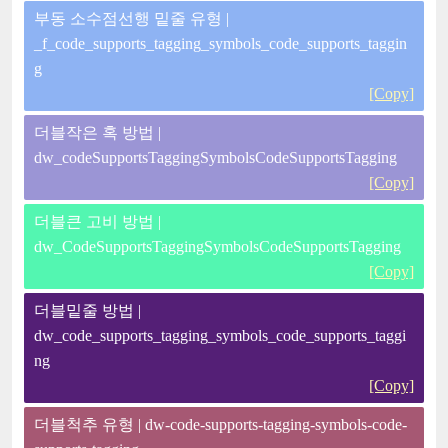
부동 소수점선행 밑줄 유형 |
_f_code_supports_tagging_symbols_code_supports_taggin
g
[Copy]
더블작은 혹 방법 |
dw_codeSupportsTaggingSymbolsCodeSupportsTagging
[Copy]
더블큰 고비 방법 |
dw_CodeSupportsTaggingSymbolsCodeSupportsTagging
[Copy]
더블밑줄 방법 |
dw_code_supports_tagging_symbols_code_supports_taggi
ng
[Copy]
더블척추 유형 | dw-code-supports-tagging-symbols-code-