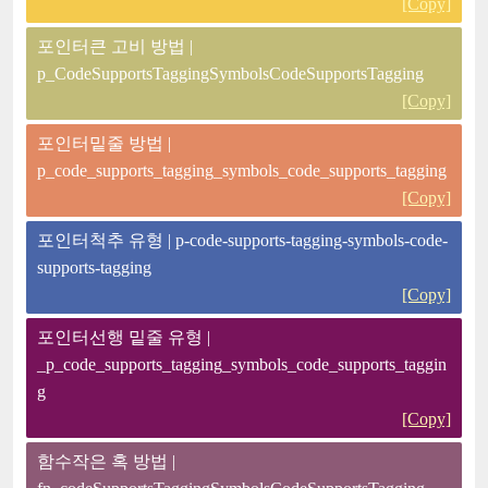
[Copy]
포인터큰 고비 방법 |
p_CodeSupportsTaggingSymbolsCodeSupportsTagging
[Copy]
포인터밑줄 방법 |
p_code_supports_tagging_symbols_code_supports_tagging
[Copy]
포인터척추 유형 | p-code-supports-tagging-symbols-code-
supports-tagging
[Copy]
포인터선행 밑줄 유형 |
_p_code_supports_tagging_symbols_code_supports_taggin
g
[Copy]
함수작은 혹 방법 |