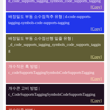
d_code_supports_tagging_symbols_code_supports_tagging
[Copy]
배정밀도 부동 소수점척추 유형 | d-code-supports-
tagging-symbols-code-supports-tagging
[Copy]
배정밀도 부동 소수점선행 밑줄 유형 |
_d_code_supports_tagging_symbols_code_supports_taggin
g
[Copy]
개수작은 혹 방법 |
c_codeSupportsTaggingSymbolsCodeSupportsTagging
[Copy]
개수큰 고비 방법 |
c_CodeSupportsTaggingSymbolsCodeSupportsTagging
[Copy]