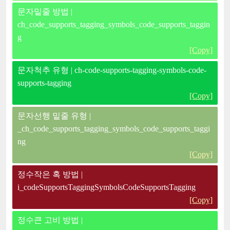
문자밑줄 방법 |
ch_code_supports_tagging_symbols_code_supports_taggin
g
[Copy]
문자척추 유형 | ch-code-supports-tagging-symbols-code-
supports-tagging
[Copy]
문자선행 밑줄 유형 |
_ch_code_supports_tagging_symbols_code_supports_taggi
ng
[Copy]
정수작은 혹 방법 |
i_codeSupportsTaggingSymbolsCodeSupportsTagging
[Copy]
정수큰 고비 방법 |