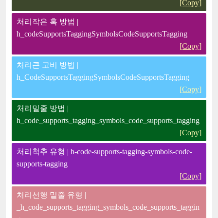
[Copy]
처리작은 혹 방법 |
h_codeSupportsTaggingSymbolsCodeSupportsTagging
[Copy]
처리큰 고비 방법 |
h_CodeSupportsTaggingSymbolsCodeSupportsTagging
[Copy]
처리밑줄 방법 |
h_code_supports_tagging_symbols_code_supports_tagging
[Copy]
처리척추 유형 | h-code-supports-tagging-symbols-code-
supports-tagging
[Copy]
처리선행 밑줄 유형 |
_h_code_supports_tagging_symbols_code_supports_taggin