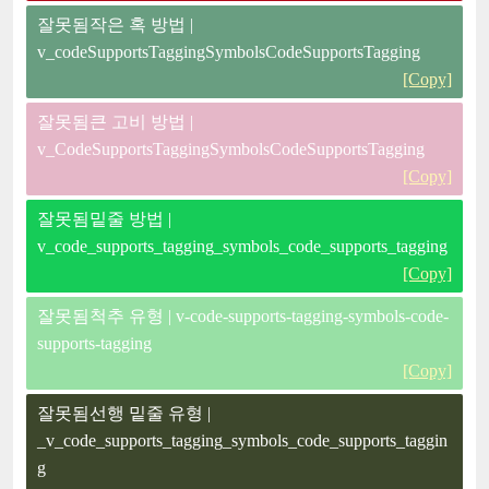
잘못됨작은 혹 방법 |
v_codeSupportsTaggingSymbolsCodeSupportsTagging
[Copy]
잘못됨큰 고비 방법 |
v_CodeSupportsTaggingSymbolsCodeSupportsTagging
[Copy]
잘못됨밑줄 방법 |
v_code_supports_tagging_symbols_code_supports_tagging
[Copy]
잘못됨척추 유형 | v-code-supports-tagging-symbols-code-
supports-tagging
[Copy]
잘못됨선행 밑줄 유형 |
_v_code_supports_tagging_symbols_code_supports_taggin
g