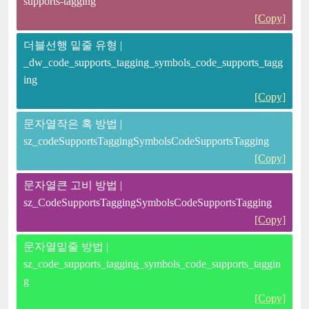
supports-tagging
[Copy]
더블선행 밑줄 유형 |
_dw_code_supports_tagging_symbols_code_supports_tagg
ing
[Copy]
문자열작은 혹 방법 |
sz_codeSupportsTaggingSymbolsCodeSupportsTagging
[Copy]
문자열큰 고비 방법 |
sz_CodeSupportsTaggingSymbolsCodeSupportsTagging
[Copy]
문자열밑줄 방법 |
sz_code_supports_tagging_symbols_code_supports_taggin
g
[Copy]