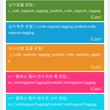
상수밑줄 방법 |
c_code_supports_tagging_symbols_code_supports_tagging
[Copy]
상수척추 유형 | c-code-supports-tagging-symbols-code-
supports-tagging
[Copy]
상수선행 밑줄 유형 |
_c_code_supports_tagging_symbols_code_supports_taggin
g
[Copy]
c++ 클래스 멤버 변수작은 혹 방법 |
m_codeSupportsTaggingSymbolsCodeSupportsTagging
[Copy]
c++ 클래스 멤버 변수큰 고비 방법 |
m_CodeSupportsTaggingSymbolsCodeSupportsTagging