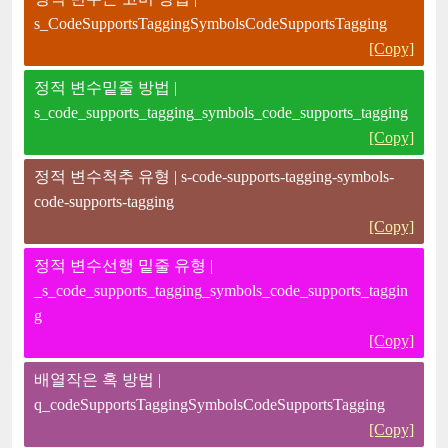
s_CodeSupportsTaggingSymbolsCodeSupportsTagging
[Copy]
정적 변수밑줄 방법 |
s_code_supports_tagging_symbols_code_supports_tagging
[Copy]
정적 변수척추 유형 | s-code-supports-tagging-symbols-
code-supports-tagging
[Copy]
정적 변수선행 밑줄 유형 |
_s_code_supports_tagging_symbols_code_supports_taggin
g
[Copy]
배열작은 혹 방법 |
q_codeSupportsTaggingSymbolsCodeSupportsTagging
[Copy]