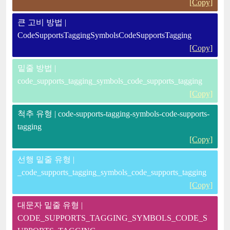
[Copy]
큰 고비 방법 |
CodeSupportsTaggingSymbolsCodeSupportsTagging
[Copy]
밑줄 방법 |
code_supports_tagging_symbols_code_supports_tagging
[Copy]
척추 유형 | code-supports-tagging-symbols-code-supports-
tagging
[Copy]
선행 밑줄 유형 |
_code_supports_tagging_symbols_code_supports_tagging
[Copy]
대문자 밑줄 유형 |
CODE_SUPPORTS_TAGGING_SYMBOLS_CODE_S