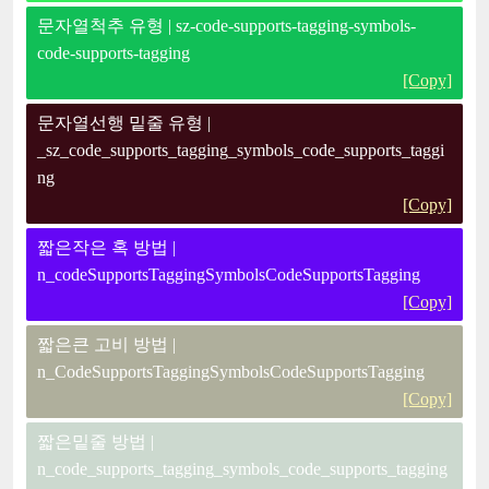
문자열척추 유형 | sz-code-supports-tagging-symbols-
code-supports-tagging
[Copy]
문자열선행 밑줄 유형 |
_sz_code_supports_tagging_symbols_code_supports_taggi
ng
[Copy]
짧은작은 혹 방법 |
n_codeSupportsTaggingSymbolsCodeSupportsTagging
[Copy]
짧은큰 고비 방법 |
n_CodeSupportsTaggingSymbolsCodeSupportsTagging
[Copy]
짧은밑줄 방법 |
n_code_supports_tagging_symbols_code_supports_tagging