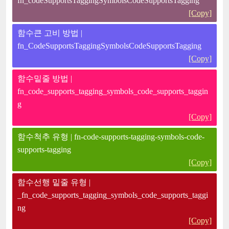
fn_codeSupportsTaggingSymbolsCodeSupportsTagging
[Copy]
함수큰 고비 방법 |
fn_CodeSupportsTaggingSymbolsCodeSupportsTagging
[Copy]
함수밑줄 방법 |
fn_code_supports_tagging_symbols_code_supports_taggin
g
[Copy]
함수척추 유형 | fn-code-supports-tagging-symbols-code-
supports-tagging
[Copy]
함수선행 밑줄 유형 |
_fn_code_supports_tagging_symbols_code_supports_taggi
ng
[Copy]