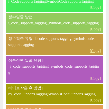
i_CodeSupportsTaggingSymbolsCodeSupportsTagging
[Copy]
정수밑줄 방법 |
i_code_supports_tagging_symbols_code_supports_tagging
[Copy]
정수척추 유형 | i-code-supports-tagging-symbols-code-
supports-tagging
[Copy]
정수선행 밑줄 유형 |
_i_code_supports_tagging_symbols_code_supports_taggin
g
[Copy]
바이트작은 혹 방법 |
by_codeSupportsTaggingSymbolsCodeSupportsTagging
[Copy]