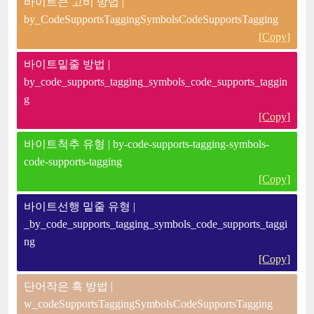
바이트큰 고비 방법 |
by_CodeSupportsTaggingSymbolsCodeSupportsTagging
[Copy]
바이트밑줄 방법 |
by_code_supports_tagging_symbols_code_supports_taggin
g
[Copy]
바이트척추 유형 | by-code-supports-tagging-symbols-
code-supports-tagging
[Copy]
바이트선행 밑줄 유형 |
_by_code_supports_tagging_symbols_code_supports_taggi
ng
[Copy]
단어작은 혹 방법 |
w_codeSupportsTaggingSymbolsCodeSupportsTagging