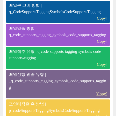
배열큰 고비 방법 |
q_CodeSupportsTaggingSymbolsCodeSupportsTagging
[Copy]
배열밑줄 방법 |
q_code_supports_tagging_symbols_code_supports_tagging
[Copy]
배열척추 유형 | q-code-supports-tagging-symbols-code-
supports-tagging
[Copy]
배열선행 밑줄 유형 |
_q_code_supports_tagging_symbols_code_supports_taggin
g
[Copy]
포인터작은 혹 방법 |
p_codeSupportsTaggingSymbolsCodeSupportsTagging