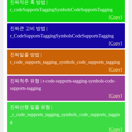
진짜작은 혹 방법 |
r_codeSupportsTaggingSymbolsCodeSupportsTagging
[Copy]
진짜큰 고비 방법 |
r_CodeSupportsTaggingSymbolsCodeSupportsTagging
[Copy]
진짜밑줄 방법 |
r_code_supports_tagging_symbols_code_supports_tagging
[Copy]
진짜척추 유형 | r-code-supports-tagging-symbols-code-
supports-tagging
[Copy]
진짜선행 밑줄 유형 |
_r_code_supports_tagging_symbols_code_supports_taggin
g
[Copy]