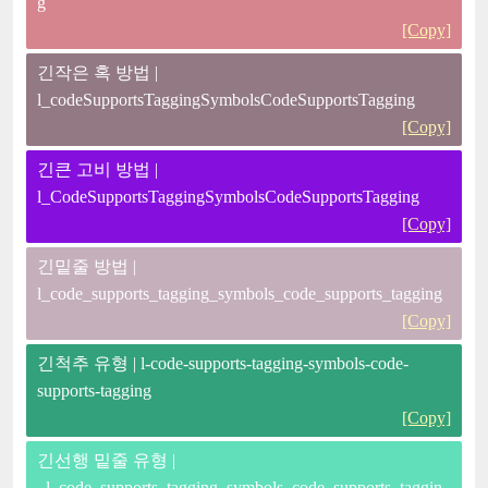
g
[Copy]
긴작은 혹 방법 |
l_codeSupportsTaggingSymbolsCodeSupportsTagging
[Copy]
긴큰 고비 방법 |
l_CodeSupportsTaggingSymbolsCodeSupportsTagging
[Copy]
긴밑줄 방법 |
l_code_supports_tagging_symbols_code_supports_tagging
[Copy]
긴척추 유형 | l-code-supports-tagging-symbols-code-
supports-tagging
[Copy]
긴선행 밑줄 유형 |
_l_code_supports_tagging_symbols_code_supports_taggin