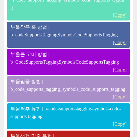
g
[Copy]
부울작은 혹 방법 |
b_codeSupportsTaggingSymbolsCodeSupportsTagging
[Copy]
부울큰 고비 방법 |
b_CodeSupportsTaggingSymbolsCodeSupportsTagging
[Copy]
부울밑줄 방법 |
b_code_supports_tagging_symbols_code_supports_tagging
[Copy]
부울척추 유형 | b-code-supports-tagging-symbols-code-
supports-tagging
[Copy]
부울선행 밑줄 유형 |