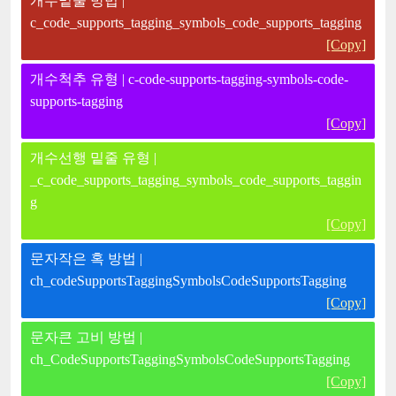
개수밑줄 방법 |
c_code_supports_tagging_symbols_code_supports_tagging
[Copy]
개수척추 유형 | c-code-supports-tagging-symbols-code-
supports-tagging
[Copy]
개수선행 밑줄 유형 |
_c_code_supports_tagging_symbols_code_supports_taggin
g
[Copy]
문자작은 혹 방법 |
ch_codeSupportsTaggingSymbolsCodeSupportsTagging
[Copy]
문자큰 고비 방법 |
ch_CodeSupportsTaggingSymbolsCodeSupportsTagging
[Copy]