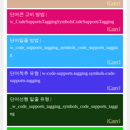
[Copy]
단어큰 고비 방법 |
w_CodeSupportsTaggingSymbolsCodeSupportsTagging
[Copy]
단어밑줄 방법 |
w_code_supports_tagging_symbols_code_supports_taggin
g
[Copy]
단어척추 유형 | w-code-supports-tagging-symbols-code-
supports-tagging
[Copy]
단어선행 밑줄 유형 |
_w_code_supports_tagging_symbols_code_supports_taggi
ng
[Copy]