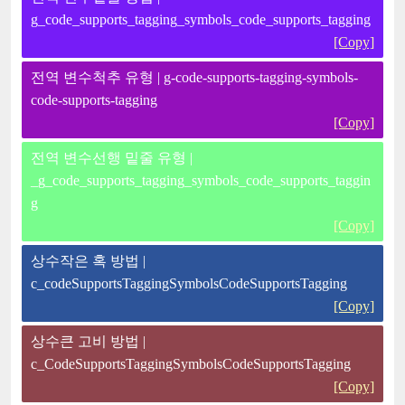
g_code_supports_tagging_symbols_code_supports_tagging
[Copy]
전역 변수척추 유형 | g-code-supports-tagging-symbols-
code-supports-tagging
[Copy]
전역 변수선행 밑줄 유형 |
_g_code_supports_tagging_symbols_code_supports_taggin
g
[Copy]
상수작은 혹 방법 |
c_codeSupportsTaggingSymbolsCodeSupportsTagging
[Copy]
상수큰 고비 방법 |
c_CodeSupportsTaggingSymbolsCodeSupportsTagging
[Copy]