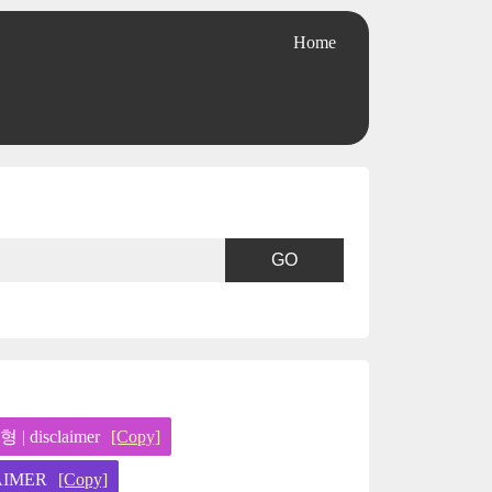
Home
| disclaimer
[Copy]
AIMER
[Copy]