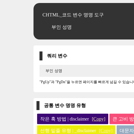
CHTML_코드 변수 명명 도구
부인 성명
쿼리 변수
"PgUp"과 "PgDn"을 누르면 페이지를 빠르게 넘길 수 있습니
공통 변수 명명 유형
작은 혹 방법 | disclaimer
[Copy]
큰 고비 방법 
선행 밑줄 유형 | _disclaimer
[Copy]
대문자 