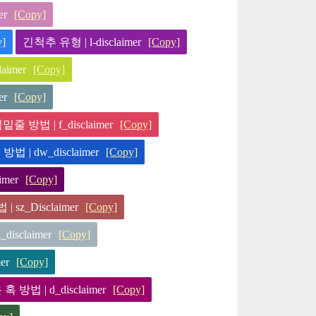
er
[Copy]
y]
긴척추 유형 | l-disclaimer
[Copy]
aimer
[Copy]
er
[Copy]
 방법 | f_disclaimer
[Copy]
 | dw_disclaimer
[Copy]
mer
[Copy]
sz_Disclaimer
[Copy]
sclaimer
[Copy]
er
[Copy]
 | d_disclaimer
[Copy]