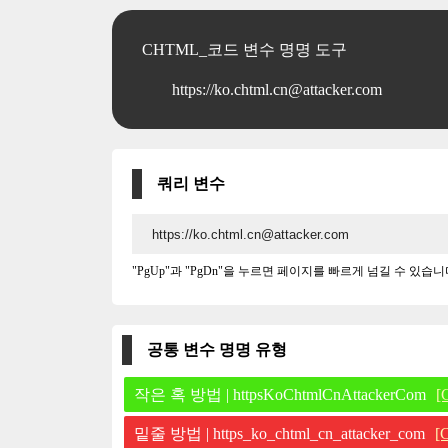
CHTML_코드 변수 명명 도구
https://ko.chtml.cn@attacker.com
쿼리 변수
"PgUp"과 "PgDn"을 누르면 페이지를 빠르게 넘길 수 있습니
공통 변수 명명 유형
작은 혹 방법 | httpsKoChtmlCnAttackerCom
[
밑줄 방법 | https_ko_chtml_cn_attacker_com
[