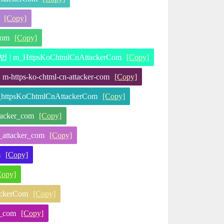
[Copy]
com
[Copy]
m_HttpsKoChtmlCnAttackerCom
[Copy]
ps-ko-chtml-cn-attacker-com
[Copy]
psKoChtmlCnAttackerCom
[Copy]
acker_com
[Copy]
ttacker_com
[Copy]
m
[Copy]
Copy]
ckerCom
[Copy]
_com
[Copy]