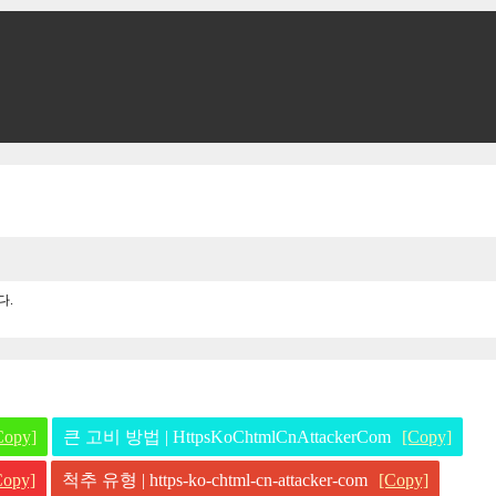
다.
Copy]
큰 고비 방법 | HttpsKoChtmlCnAttackerCom
[Copy]
Copy]
척추 유형 | https-ko-chtml-cn-attacker-com
[Copy]